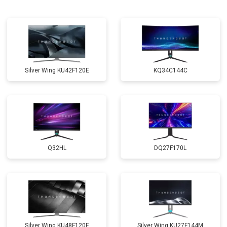
Silver Wing KU42F120E
KQ34C144C
Q32HL
DQ27F170L
Silver Wing KU48F120E
Silver Wing KU27F144M