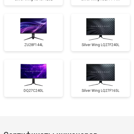
ZU28F144L
Silver Wing LQ27F240L
DQ27C240L
Silver Wing LQ27F165L