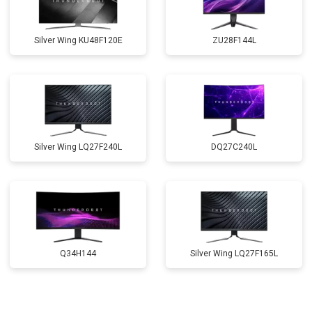
Silver Wing KU48F120E
ZU28F144L
Silver Wing LQ27F240L
DQ27C240L
Q34H144
Silver Wing LQ27F165L