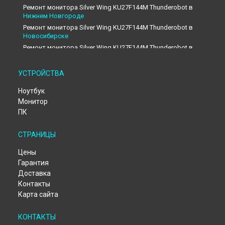
Ремонт монитора Silver Wing KU27F144M Thunderobot в
Нижнем Новгороде
Ремонт монитора Silver Wing KU27F144M Thunderobot в
Новосибирске
Ремонт монитора Silver Wing KU27F144M Thunderobot в
Екатеринбурге
Ремонт монитора Silver Wing KU27F144M Thunderobot в
УСТРОЙСТВА
Казани
Ремонт монитора Silver Wing KU27F144M Thunderobot в
Ноутбук
Москве
Монитор
Ремонт монитора Silver Wing KU27F144M Thunderobot в
ПК
Санкт-Петербурге
СТРАНИЦЫ
Цены
Гарантия
Доставка
Контакты
Карта сайта
КОНТАКТЫ