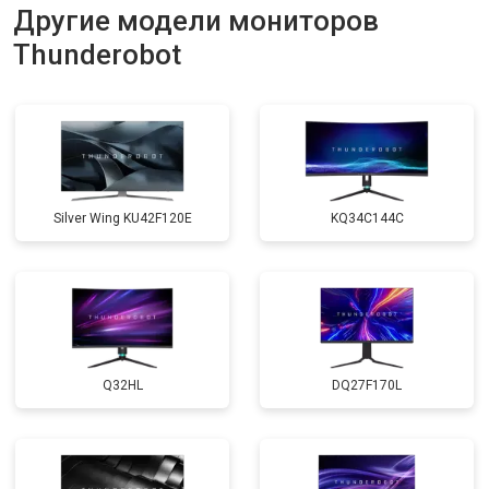
Другие модели мониторов
Thunderobot
Silver Wing KU42F120E
KQ34C144C
Q32HL
DQ27F170L