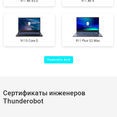
911 Air XS D
911 Air X
911S Core D
911 Plus G2 Max
Сертификаты инженеров
Thunderobot